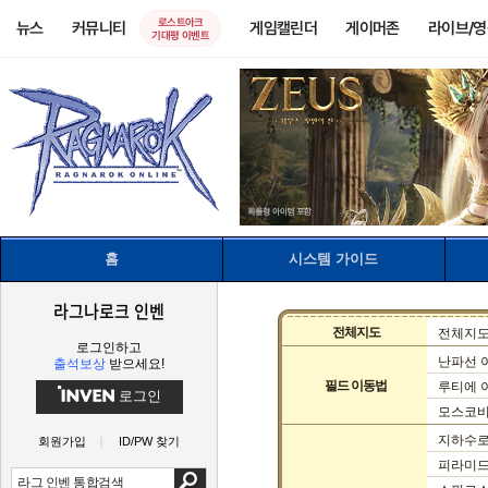
로스트아크
뉴스
커뮤니티
게임캘린더
게이머존
라이브/
기대평 이벤트
홈
시스템 가이드
라그나로크 인벤
전체지도
전체지
로그인하고
난파선 
출석보상
받으세요!
필드 이동법
루티에 
로그인
모스코비
지하수
회원가입
ID/PW 찾기
피라미