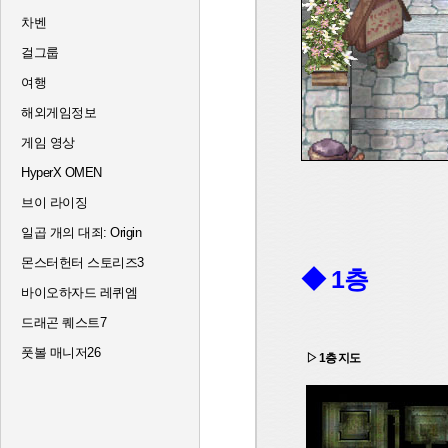
차벤
걸그룹
여행
해외게임정보
게임 영상
HyperX OMEN
브이 라이징
일곱 개의 대죄: Origin
몬스터헌터 스토리즈3
◆ 1층
바이오하자드 레퀴엠
드래곤 퀘스트7
풋볼 매니저26
▷ 1층 지도