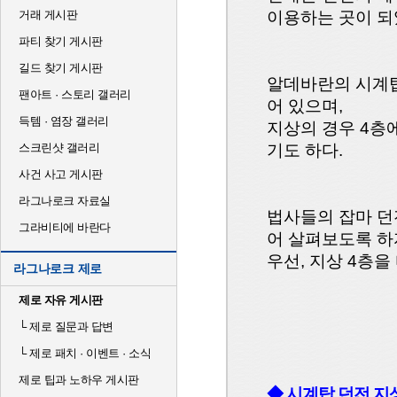
거래 게시판
이용하는 곳이 되
파티 찾기 게시판
길드 찾기 게시판
알데바란의 시계탑
팬아트 · 스토리 갤러리
어 있으며,
득템 · 염장 갤러리
지상의 경우 4층
스크린샷 갤러리
기도 하다.
사건 사고 게시판
라그나로크 자료실
법사들의 잡마 던
그라비티에 바란다
어 살펴보도록 하
우선, 지상 4층을
라그나로크 제로
제로 자유 게시판
└
제로 질문과 답변
└
제로 패치 · 이벤트 · 소식
제로 팁과 노하우 게시판
◆ 시계탑 던전 지