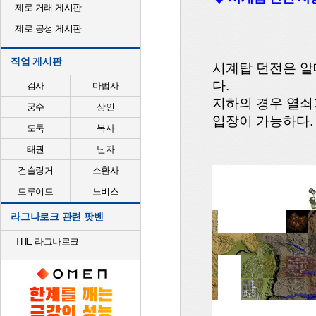
제로 거래 게시판
제로 공성 게시판
직업 게시판
시계탑 던전은 알
다.
검사
마법사
지하의 경우 열쇠
궁수
상인
입장이 가능하다.
도둑
복사
태권
닌자
건슬링거
소환사
드루이드
노비스
라그나로크 관련 팟벤
THE 라그나로크