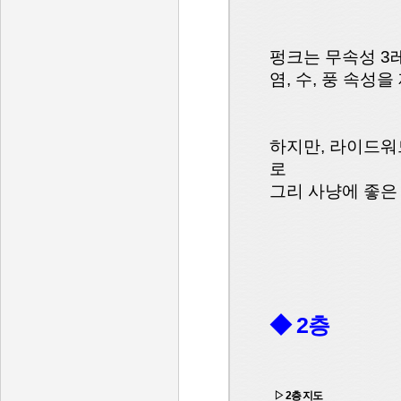
펑크는 무속성 3
염, 수, 풍 속성
하지만, 라이드워
로
그리 사냥에 좋은
◆ 2층
▷ 2층 지도