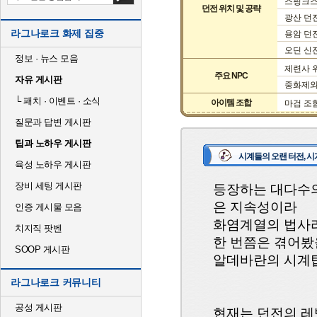
스핑크스
던전 위치 및 공략
광산 던
라그나로크 화제 집중
용암 던
오딘 신
정보 · 뉴스 모음
제련사 
주요 NPC
자유 게시판
중화제와
└
패치 · 이벤트 · 소식
아이템 조합
마검 조합
질문과 답변 게시판
팁과 노하우 게시판
시계들의 오랜 터전, 
육성 노하우 게시판
장비 세팅 게시판
등장하는 대다수의
은 지속성이라
인증 게시물 모음
화염계열의 법사라
치지직 팟벤
한 번쯤은 겪어봤
SOOP 게시판
알데바란의 시계
라그나로크 커뮤니티
공성 게시판
현재는 던전의 레