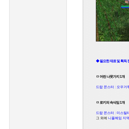
◆ 필요한 재료 및 획득 
ㅁ 어린 나뭇가지 1개
드랍 몬스터 : 오우
ㅁ 로키의 속삭임 1개
드랍 몬스터 : 미스틸
그 외에
니플헤임 지