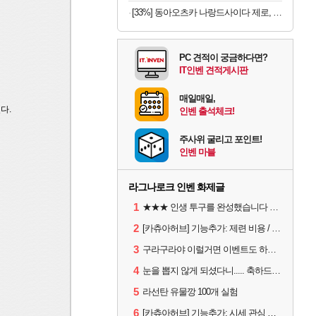
[33%] 동아오츠카 나랑드사이다 제로, 오리지널, 345ml, 24개
PC 견적이 궁금하다면?
IT인벤 견적게시판
매일매일,
다.
인벤 출석체크!
주사위 굴리고 포인트!
인벤 마블
라그나로크 인벤 화제글
1
★★★ 인생 투구를 완성했습니다 ★★★
2
[카츄아허브] 기능추가: 제련 비용 / 데미지 시뮬레이터 8월 5일자 아이템 반영
3
구라구라야 이럴거면 이벤트도 하루 연장해라 직장인들 1일차 버리게 하지말고?
4
눈을 뽑지 않게 되셨다니..... 축하드립니다.
5
라선탄 유물깡 100개 실험
6
[카츄아허브] 기능추가: 시세 관심 목록 / 인챈트 빨간약