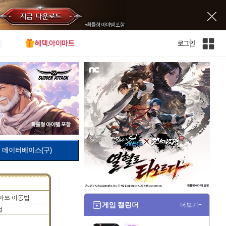
혜택.아이마트
로그인
인
벤
전
체
사
이
트
맵
데이터베이스(구)
마쯔 이동법
게임 캘린더
더보기+
법