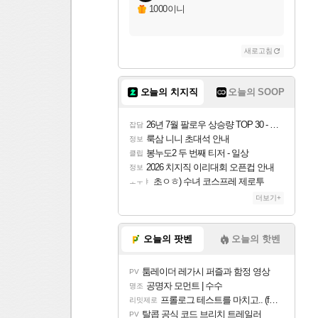
1000이니
새로고침
오늘의 치지직
오늘의 SOOP
26년 7월 팔로우 상승량 TOP 30 - 월간 치지직
잡담
룩삼 니니 초대석 안내
정보
봉누도2 두 번째 티저 - 일상
클립
2026 치지직 이리대회 오픈컵 안내
정보
초ㅇㅎ) 수녀 코스프레 제로투
ㅗㅜㅑ
더보기+
오늘의 팟벤
오늘의 핫벤
툼레이더 레가시 퍼즐과 함정 영상
PV
공명자 모먼트 | 수수
명조
프롤로그 테스트를 마치고.. (feat. 리아)
리밋제로
탈콥 공식 코드 브리치 트레일러
PV