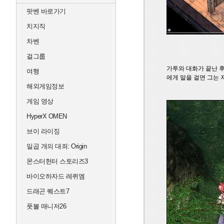
팟벤 바로가기
치지직
차벤
걸그룹
가투와 대화가 끝난 
여행
에게 말을 걸면 그는 
해외게임정보
게임 영상
HyperX OMEN
브이 라이징
일곱 개의 대죄: Origin
몬스터헌터 스토리즈3
바이오하자드 레퀴엠
드래곤 퀘스트7
풋볼 매니저26