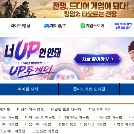
X
최대 90% 할인
라이브/영상
게이밍/IT
게임스토어
8월 프로모션
아이템 시세
룬미드가츠 도서관
체지도
비공정 이동 경로
레벨별 필드 사냥터
전체 던전 위치
파선 이동법
바이아란 섬 이동법
라헬/유노 이동법
아인베흐 이동법
아
티에 이동법
아요타야 이동법
쿤룬 이동법
용지성 이동법
거북섬 이동
스코비아 이동법
오딘신전 이동법