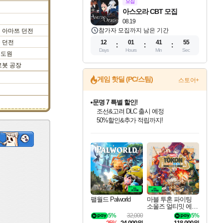
모집
아스오라 CBT 모집
08.19
참가자 모집까지 남은 기간
아마쯔 던전
 던전
12
01
41
54
Days
Hours
Min
Sec
수도원
로봇 공장
게임 핫딜 (PC/스팀)
스토어+
귀무자: 검의 길 예약 판매 중!
10% 할인과
이니&베니 혜택까지!
인벤게임즈 8월 특별 할인!
드래곤소드: 어웨이크닝 입점!
문명 7 특별 할인!
비스트 오브 리인카네이션 정식 출시!
커세어 코브 출시 기념 할인!
더 렐릭 퍼스트 가디언 정식 출시
베데스다 40주년 기념 할인 중!
마블 투혼 파이팅 소울즈 예약 판매 중!
캡콤 프렌차이즈 할인 진행 중!
캡콤 일부 상품 상시 할인
스타워즈 은하계 레이서
로블록스 기프트 카드 공식 입점
인기 퍼블리셔 모음!
스팀으로 만나는 드래곤소드!
조선&고려 DLC 출시 예정
게임프릭 신작 IP
해적'섬'을 발전시키자!
설화x하드코어 액션!
베데스다의 명작들을
마블 히어로 총 출동&화려한 격투!
몬헌, 바하 등 인기 IP를
몬헌 와일즈 & 드래곤즈 도그마2
인벤게임즈에서 10% 추가 적립
Robux를 가장 안전하고
최대 90% 할인가를 만나보세요!
네이버혜택과 함께 만나보세요!
50%할인&추가 적립까지!
네이버 혜택가와 함께 예약하세요!
할인&네이버혜택으로 만나보세요!
네이버페이 혜택과 만나보세요!
40주년 프로모션으로 만나보세요!
네이버 포인트 혜택까지!
할인가에 만나보세요!
일부 에디션 상시 할인!
혜택으로 예약 판매 중
편안하게 충전하세요
팰월드 Palworld
마블 투혼 파이팅
소울즈 얼티밋 에디
션 예약구매 MARV
5%
32,000
5%
EL Tokon Fighting S