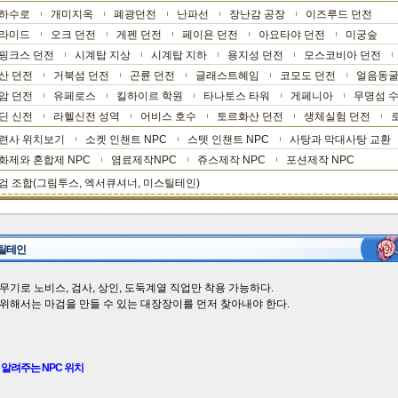
하수로
개미지옥
폐광던전
난파선
장난감 공장
이즈루드 던전
라미드
오크 던전
게펜 던전
페이욘 던전
아요타야 던전
미궁숲
핑크스 던전
시계탑 지상
시계탑 지하
용지성 던전
모스코비아 던전
산 던전
거북섬 던전
곤륜 던전
글래스트헤임
코모도 던전
얼음동굴
암 던전
유페로스
킬하이르 학원
타나토스 타워
게페니아
무명섬 
딘 신전
라헬신전 성역
어비스 호수
토르화산 던전
생체실험 던전
련사 위치보기
소켓 인챈트 NPC
스텟 인챈트 NPC
사탕과 막대사탕 교환
화제와 혼합제 NPC
염료제작NPC
쥬스제작 NPC
포션제작 NPC
검 조합(
그림투스
,
엑서큐셔너
,
미스틸테인
)
스틸테인
기로 노비스, 검사, 상인, 도둑계열 직업만 착용 가능하다.
위해서는 마검을 만들 수 있는 대장장이를 먼저 찾아내야 한다.
알려주는 NPC 위치