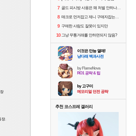
7
골드 피시방 사용은 왜 처벌 안하나요?
8
매크로 먼저잡고 제니 구매자잡는게 맞는 순서아님?
9
구매한 사람도 잘못이 있지만
10
그냥 무통거래를 안하면되지 않음?
이것은 만능 열매!
냥다래 백과사전
by FlameNova
RO1 공략 & 팁
by 고구미
메모리얼 던전 공략
등장
추천 코스프레 갤러리
등장.