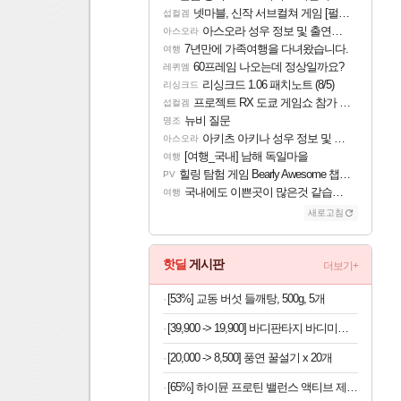
넷마블, 신작 서브컬쳐 게임 [펄 인 블루] 티저 사이트 오픈
섭컬겜
아스오라 성우 정보 및 출연작 모음
아스오라
7년만에 가족여행을 다녀왔습니다.
여행
60프레임 나오는데 정상일까요?
레퀴엠
리싱크드 1.06 패치노트 (8/5)
리싱크드
프로젝트 RX 도쿄 게임쇼 참가 결정
섭컬겜
뉴비 질문
명조
아키츠 아키나 성우 정보 및 주요 필모
아스오라
[여행_국내] 남해 독일마을
여행
힐링 탐험 게임 Bearly Awesome 챕터 1 트레일러
PV
국내에도 이쁜곳이 많은것 같습니다
여행
새로고침
핫딜
게시판
더보기+
[53%] 교동 버섯 들깨탕, 500g, 5개
[39,900 -> 19,900] 바디판타지 바디미스트 4개
[20,000 -> 8,500] 풍연 꿀설기 x 20개
[65%] 하이뮨 프로틴 밸런스 액티브 제로, 밀크쉐이크, 250ml, 18개