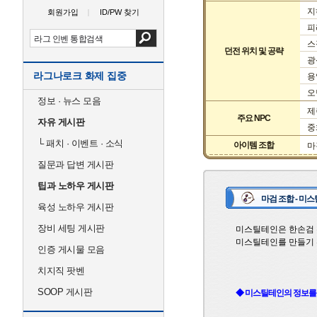
지
회원가입
ID/PW 찾기
피
스
던전 위치 및 공략
광
라그나로크 화제 집중
용
오
정보 · 뉴스 모음
제
주요 NPC
자유 게시판
중
└
패치 · 이벤트 · 소식
아이템 조합
마
질문과 답변 게시판
팁과 노하우 게시판
마검 조합 - 미
육성 노하우 게시판
장비 세팅 게시판
미스틸테인은 한손검 무
미스틸테인를 만들기 
인증 게시물 모음
치지직 팟벤
SOOP 게시판
◆ 미스틸테인의 정보를 