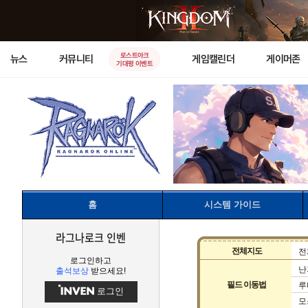
로스트아크
뉴스
커뮤니티
게임캘린더
게이머존
기대평 이벤트
홈
시스템 가이드
라그나로크 인벤
전체지도
전
로그인하고
난
출석보상
받으세요!
필드 이동법
루
로그인
모