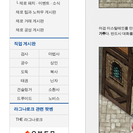
└
제로 패치 · 이벤트 · 소식
제로 팁과 노하우 게시판
제로 거래 게시판
마검 미스틸테인를 만
제로 공성 게시판
가투
다. 반드시 대화를
직업 게시판
검사
마법사
궁수
상인
도둑
복사
태권
닌자
건슬링거
소환사
드루이드
노비스
라그나로크 관련 팟벤
THE 라그나로크