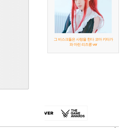
그 비스크돌은 사랑을 한다 코마 키타가
와 마린 리즈큥 ver